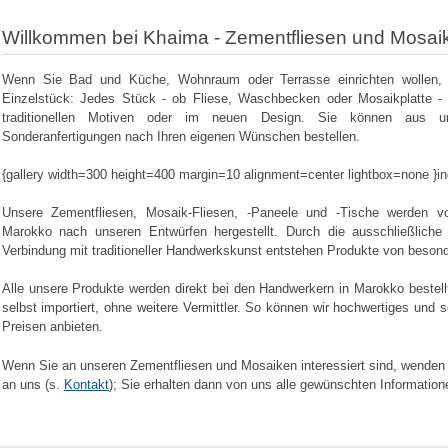
Willkommen bei Khaima - Zementfliesen und Mosai
Wenn Sie Bad und Küche, Wohnraum oder Terrasse einrichten wollen, 
Einzelstück: Jedes Stück - ob Fliese, Waschbecken oder Mosaikplatte - i
traditionellen Motiven oder im neuen Design. Sie können aus 
Sonderanfertigungen nach Ihren eigenen Wünschen bestellen.
{gallery width=300 height=400 margin=10 alignment=center lightbox=none }ind
Unsere Zementfliesen, Mosaik-Fliesen, -Paneele und -Tische werden v
Marokko nach unseren Entwürfen hergestellt. Durch die ausschließlich
Verbindung mit traditioneller Handwerkskunst entstehen Produkte von besond
Alle unsere Produkte werden direkt bei den Handwerkern in Marokko bestell
selbst importiert, ohne weitere Vermittler. So können wir hochwertiges un
Preisen anbieten.
Wenn Sie an unseren Zementfliesen und Mosaiken interessiert sind, wenden Si
an uns (s.
Kontakt
); Sie erhalten dann von uns alle gewünschten Information