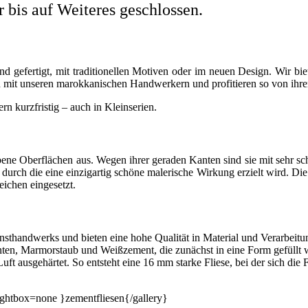
r bis auf Weiteres geschlossen.
 gefertigt, mit traditionellen Motiven oder im neuen Design. Wir bi
ion mit unseren marokkanischen Handwerkern und profitieren so von ihr
rn kurzfristig – auch in Kleinserien.
bene Oberflächen aus. Wegen ihrer geraden Kanten sind sie mit sehr sc
durch die eine einzigartig schöne malerische Wirkung erzielt wird. Die 
ichen eingesetzt.
sthandwerks und bieten eine hohe Qualität in Material und Verarbeitu
en, Marmorstaub und Weißzement, die zunächst in eine Form gefüllt wi
ft ausgehärtet. So entsteht eine 16 mm starke Fliese, bei der sich die 
ightbox=none }zementfliesen{/gallery}