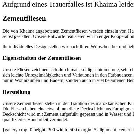
Aufgrund eines Trauerfalles ist Khaima leide
Zementfliesen
Die von Khaima angebotenen Zementfliesen werden einzeln von Hand
selbst gestalten. Unsere Entwürfe realisieren wir in enger Kooperat
Ihr individuelles Design stellen wir nach Ihren Wünschen her und liefe
Eigenschaften der Zementfliesen
Unsere Fliesen zeichnen sich durch matt- seidig schimmernde, sehr e
sich leichte Unregelmäßigkeiten und Variationen in den Farbnuancen, 
nur in Wohnräumen und Bädern, sondern auch in viel belaufenen Bere
Herstellung
Unsere Zementfliesen stehen in der Tradition des marokkanischen Kun
Die Fliesen haben eine etwa 4 mm dicke Deckschicht aus Farbpigment
Deckschicht wird mit Zement aufgefüllt, gepresst und in Wasser und Lu
qualifizierter Handarbeit verbindet.
{gallery crop=0 height=300 width=500 margin=5 alignment=center l